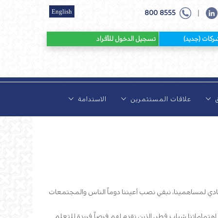
English
800 8555
|
 (جديد)
تسجيل الدخول للأفراد
ق
علاقات المستثمرين
الاستدامة
المادي لمساهمينا، نبقي نصب أعيننا دوماً الناس والمجتمعات
هتماماتنا شباب قطر، الذين نقدم لهم فرصاً فريدة للتعلم