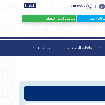
English
800 8555
|
 (جديد)
تسجيل الدخول للأفراد
ق
علاقات المستثمرين
الاستدامة