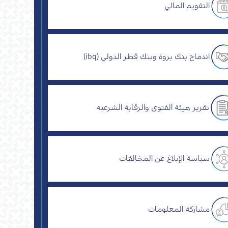
التقويم المالي
اندماج بنك بروة وبنك قطر الدولي (ibq)
تقرير هيئة الفتوى والرقابة الشرعيه
سياسة الإبلاغ عن المخالفات
مشاركة المعلومات