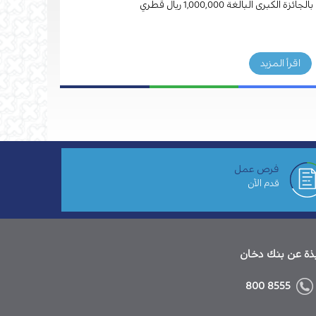
بالجائزة الكبرى البالغة 1,000,000 ريال قطري
لدمج خد
اقرأ المزيد
اقرأ ال
فرص عمل
قدم الآن
ذة عن بنك دخان
8555 800