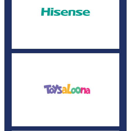
جانغالونا
خصم 15%
لاقونا مول