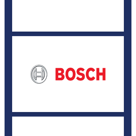
فيفتي ون إيست
خصم 15%
لاقونا مول
فيفتي ون إيست للأحذية والشنط