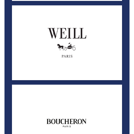
بوشرون للمجوهرات والساعات
خصم 10%
لاقونا مول
ديكود فاشن
خصم 15%
لاقونا مول