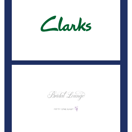
برايدل لاونج
خصم 15%
لاقونا مول
بوز
5% خصم
لاقونا مول
44335511