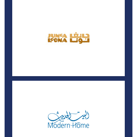
البيت الحديث
خصم حتى 15%
مركز المها، طريق سلوى
مركز ديرما لمستحضرات البشرة والشعر
خصم 15%
لاقونا مول