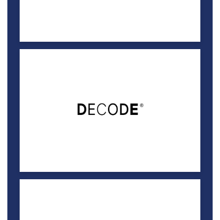
هايسنس
خصم 5%
تويزالونا
خصم 10%