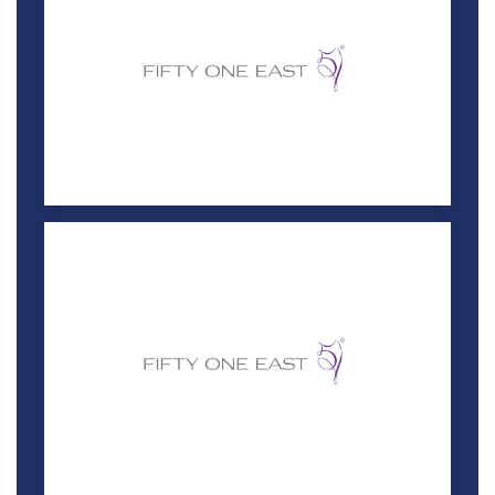
خصم 15%
ويل
خصم 15%
لاقونا مول