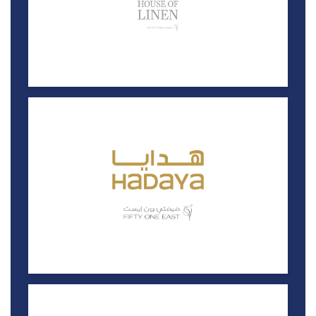
كلاركس
خصم 15%
لاقونا مول