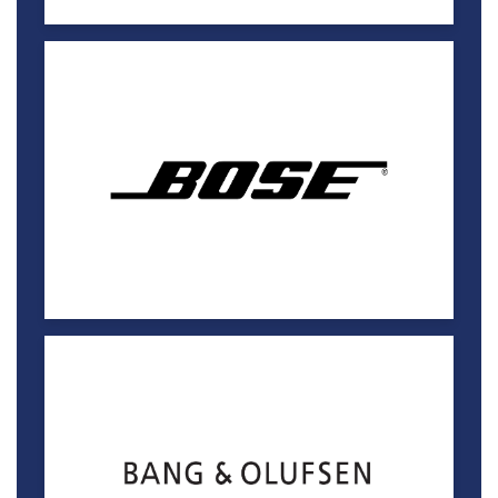
بانج آند أوليفسن
5% خصم
لاقونا مول
بوش
5% خصم
لاقونا مول
+97444335533