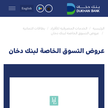
English
هاوس أوف لينن
الرئيسية
الخدمات المصرفية للأفراد
بطاقات ائتمانية
15% خصم
عروض التسوق الخاصة لبنك دخان
لاقونا مول
عروض التسوق الخاصة لبنك دخان
هدايا
10% TO 20% خصم
لاقونا مول
سيتي سنتر