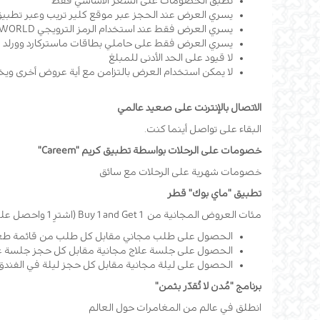
تطبّق الخصومات على السعر الأساسي فقط
يسري العرض عند الحجز عبر موقع كلير تريب وعبر تطبيق
يسري العرض فقط عند استخدام الرمز الترويجي MCWORLD
يسري العرض فقط على حاملي بطاقات ماستركارد وورلد
لا قيود على الحد الأدنى للمبلغ
لا يمكن استخدام العرض بالتزامن مع أية عروض أخرى ويخ
الاتصال بالإنترنت على صعيد عالمي
البقاء على تواصل أينما كنت.
خصومات على الرحلات بواسطة تطبيق كريم "Careem"
خصومات شهرية على الرحلات مع سائق
تطبيق "ماي بوك" قطر
مئات العروض المجانية من Buy 1 and Get 1 (اشترِ 1 واحصل على 1 مجاناً) في المطاعم الفاخرة والمنتجعات الصحية وغيرها الكثير من الأنشطة الترفيهية مثل:
الحصول على طلب مجاني مقابل كل طلب من قائمة طعا
الحصول على جلسة علاج مجانية مقابل كل حجز جلسة عل
الحصول على ليلة مجانية مقابل كل حجز ليلة في الفندق
برنامج "مُدن لا تُقدّر بثمن"
انطلق في عالم من المغامرات حول العالم