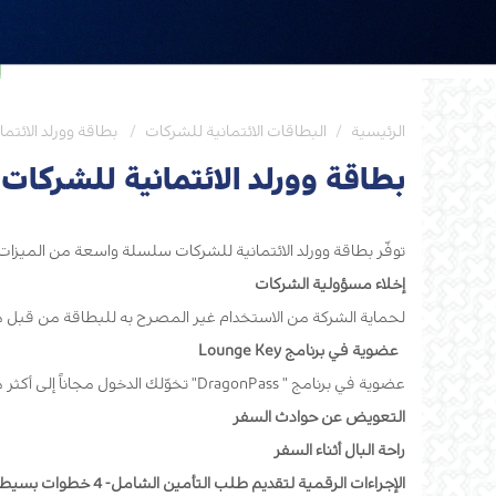
الرئيسية
البطاقات الائتمانية للشركات
بطاقة وورلد الائتم
بطاقة وورلد الائتمانية للشركات
توفّر بطاقة وورلد الائتمانية للشركات سلسلة واسعة من الميزا
إخلاء مسؤولية الشركات
لحماية الشركة من الاستخدام غير المصرح به للبطاقة من قبل موظفيها، بحد أقصى 25,000 دولار أمريكي
عضوية في برنامج Lounge Key
عضوية في برنامج " DragonPass" تخوّلك الدخول مجاناً إلى أكثر من 1,200 صالة مطار بواسطة بطاقة ماستركارد الخاصة بك.
التعويض عن حوادث السفر
راحة البال أثناء السفر
الإجراءات الرقمية لتقديم طلب التأمين الشامل- 4 خطوات بسيطة