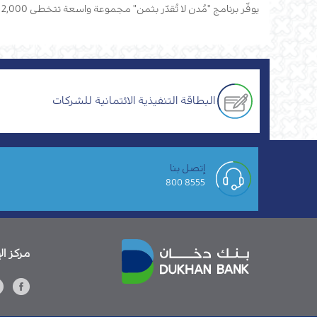
يوفّر برنامج "مُدن لا تُقدّر بثمن" مجموعة واسعة تتخطى 2,000 عرض وخصم استثناني لحاملي بطاقات ماستركارد.
البطاقة التنفيذية الائتمانية للشركات
إتصل بنا
8555 800
مركز ال