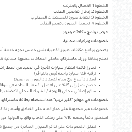
الخطوة 1: الاتصال بالإنترنت
الخطوة 2: إدخال تفاصيل الطلب
الخطوة 3: التقاط صورة للمستندات المطلوب
الخطوة 4: تحميل الصورة وتقديم الطلب
عرض برنامج مكافآت هيرتز
خصومات وترقيات مجانية
يضمن برنامج مكافآت هيرتز الذهبية بلس خمس نجوم خدمة أسرع و
تمنح بطاقة وورلد ماستركارد حاملي البطاقات عضوية مجانية في بر
تجاوز قائمة انتظار سيارات الأجرة في العديد من المطارات ا
ترقية فئة سيارة واحدة (رهن بالتوافر)
استرداد أسرع مع ميزة الاسترداد الفوري من هيرتز
خصم يصل إلى 15% على أفضل الأسعار المتاحة في مواقع هيرتز حول العالم
سائق إضافي مجاني (الزوجة / الشريك المحلي لأعضاء برنا
خصومات في موقع "كلير تريب" عند استخدام بطاقة ماستركارد بل
خصومات غير محدودة على مدار العام على الفنادق وأسعار تذاكر
استمتع دائماً بخصم 10% على رحلات الذهاب والإياب الدولية مع موقع كلير تريب.
تطبّق الخصومات على تذاكر الطيران الصادرة من جميع ش