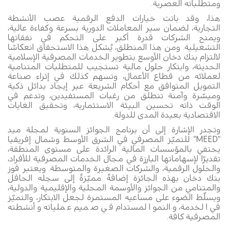
ومتطلباته العصرية
.
هذا
، وقد باتت خيارات الدفع الرقمية عصب الأنشطة
التجارية، لضمان سير المعاملات الدورية بسرعة وكفاءة عالية،
ويمنح الشركات قدرة أكبر على التحكم في نفقاتها
التشغيلية. ومن هذا المنطلق، يُشكل هذا الاستحقاق انعكاسًا
لالتزام بنك دخان الأوسع بتطوير الخدمات المصرفية الإسلامية
الحديثة، وابتكار حلول مالية تستجيب للمتطلبات المتنامية
لعملائه من قطاع الأعمال، وتسهم كذلك في إثراء صناعة
التمويل المتوافق مع أحكام الشريعة عبر إيجاد بدائل ذكية
وميسّرة وآمنة تنطلق من رغبات المستفيدين، وتدعم في
الوقت ذاته تحسين البيئة الاستثمارية، وتحقيق الغايات
الاقتصادية بعيدة المدى للدولة.
وتجدر الإشارة إلى أن برنامج الجوائز السنوية لمجلة ميد
"
MEED
" للتميّز المصرفي في الشرق الأوسط وشمال إفريقيا
يحتفي بالمؤسسات المالية الرائدة على مستوى المنطقة،
تقديرًا لإسهاماتها البارزة في مجال الخدمات المصرفية للأفراد،
والحلول الرقمية، والشركات الصغيرة والمتوسطة. ويعتبر فوز
بنك دخان بهذه الجائزة إضافةً مميّزةً إلى سجله الحافل
والمتنامي من الجوائز والأوسمة المحلية والإقليمية والدولية،
ويسلّط الضوء على مساعيه المستمرة لجعل الابتكار، والتميّز
في الخدمة، والنمو المستدام في صميم عملياته وأنشطته
المصرفية كافة.