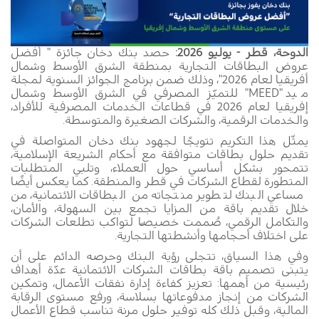
الدوحة، قطر - يوليو 2026
:
حصد بنك دخان جائزة " أفضل
عروض البطاقات التجارية بمنطقة الشرق الأوسط وشمال
أفريقيا لعام 2026"، وذلك ضمن برنامج الجوائز السنوية لمجلة
ميد "
MEED
" للتميّز المصرفي في الشرق الأوسط وشمال
إفريقيا لعام 2026 في قطاعات الخدمات المصرفية للأفراد،
والخدمات الرقمية، والشركات الصغيرة والمتوسطة
.
يمثّل هذا التكريم تتويجًا لجهود بنك دخان المتواصلة في
تقديم حلول بطاقات متوافقة مع أحكام الشريعة الإسلامية،
تتمحور بشكل أساسي حول العملاء، وتلبي المتطلبات
المتطورة لقطاع الشركات في قطر والمنطقة. كما يعكس أيضًا
مساعي البنك لتطوير منتجاته من البطاقات الائتمانية، من
خلال تقديم باقة من المزايا تجمع بين السهولة، والأمان،
والتكامل الرقمي، صُممت خصيصًا لتواكب تطلعات الشركات
على اختلاف أحجامها وأنشطتها التجارية
.
وفي هذا السياق، تتجلى رؤية البنك وحرصه الدائم على أن
يتبنى تصميم باقة بطاقات الشركات الائتمانية عدّة أهداف
رئيسية من أهمها: تعزيز كفاءة إدارة نفقات الأعمال، وتمكين
الشركات من إنجاز مدفوعاتها بسلاسة، ورفع مستوى الرقابة
المالية، وقبل ذلك كله توفير حلول مرنة تناسب قطاع الأعمال